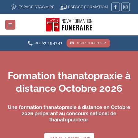
Passer
ESPACE STAGIAIRE
ESPACE FORMATION
au
contenu
+04 67 45 41 41
CONTACT/DOSSIER
Formation thanatopraxie à
distance Octobre 2026
Une formation thanatopraxie à distance en Octobre
2026 préparant au concours national de
thanatopracteur.