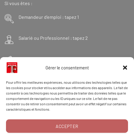
Si vous êtes :
Demandeur d’emploi : tapez 1
Salarié ou Professionnel : tapez 2
Financeur : tapez 3
Gérer le consentement
Et « 98 » pour une formation Thanatopraxie
Pour offrir les meilleures expériences, nous utilisons des technologies telles que
les cookies pour stocker et/ou accéder aux informations des appareils. Le fait de
consentir à ces technologies nous permettra de traiter des données telles que le
comportement de navigation ou les ID uniques sur ce site. Le fait de ne pas
CONTACT/DOSSIER
consentir ou de retirer son consentement peut avoir un effet négatif sur certaines
caractéristiques et fonctions.
ACCEPTER
RÉCLAMATION