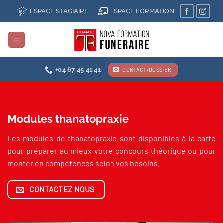
Passer
ESPACE STAGIAIRE
ESPACE FORMATION
au
contenu
+04 67 45 41 41
CONTACT/DOSSIER
Modules thanatopraxie
Les modules de thanatopraxie sont disponibles à la carte
pour préparer au mieux votre concours théorique ou pour
monter en compétences selon vos besoins.
CONTACTEZ NOUS