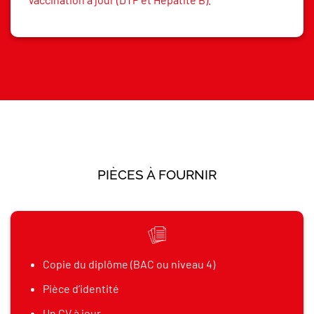
PIÈCES À FOURNIR
Copie du diplôme (BAC ou niveau 4)
Pièce d’identité
Un CV à jour