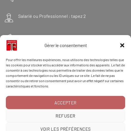
Salarié ou Professionnel : tapez 2
Financeur : tapez 3
Gérer le consentement
Et « 98 » pour une formation Thanatopraxie
Pour offrir les meilleures expériences, nous utilisons des technologies telles que
les cookies pour stocker et/ou accéder aux informations des appareils. Le fait de
consentir à ces technologies nous permettra de traiter des données telles que le
comportement de navigation ou les ID uniques sur ce site. Le fait de ne pas
CONTACT/DOSSIER
consentir ou de retirer son consentement peut avoir un effet négatif sur certaines
caractéristiques et fonctions.
ACCEPTER
RÉCLAMATION
REFUSER
VOIR LES PRÉFÉRENCES