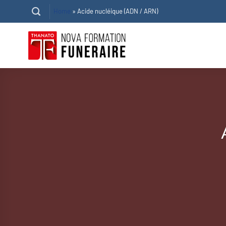
Passer
Home
»
Acide nucléique (ADN / ARN)
au
contenu