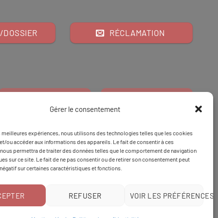
/DOSSIER
RÉCLAMATION
Gérer le consentement
es meilleures expériences, nous utilisons des technologies telles que les cookies
Financeur
Et
Tapez 98
pour
et/ou accéder aux informations des appareils. Le fait de consentir à ces
nous permettra de traiter des données telles que le comportement de navigation
Tapez 3
une formation
ques sur ce site. Le fait de ne pas consentir ou de retirer son consentement peut
 négatif sur certaines caractéristiques et fonctions.
CEPTER
REFUSER
VOIR LES PRÉFÉRENCES