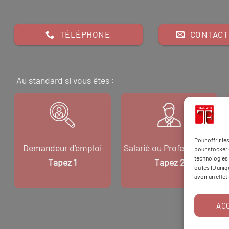
TÉLÉPHONE
CONTACT
Au standard si vous êtes :
Pour offrir l
Demandeur d’emploi
Salarié ou Professionnel
pour stocker 
technologies 
Tapez 1
Tapez 2
ou les ID uni
avoir un effet
AC