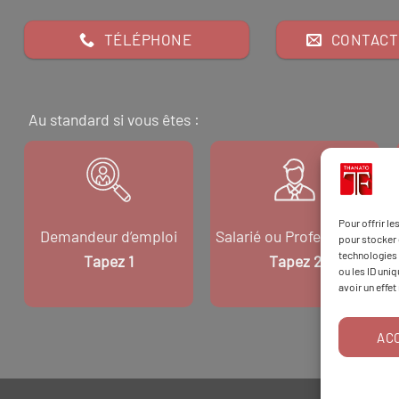
TÉLÉPHONE
CONTACT
Au standard si vous êtes :
Pour offrir l
Demandeur d’emploi
Salarié ou Professionnel
pour stocker 
technologies 
Tapez 1
Tapez 2
ou les ID uni
avoir un effet
AC