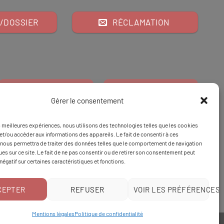
/DOSSIER
RÉCLAMATION
Gérer le consentement
es meilleures expériences, nous utilisons des technologies telles que les cookies
Financeur
Et
Tapez 98
pour
et/ou accéder aux informations des appareils. Le fait de consentir à ces
nous permettra de traiter des données telles que le comportement de navigation
Tapez 3
une formation
ques sur ce site. Le fait de ne pas consentir ou de retirer son consentement peut
 négatif sur certaines caractéristiques et fonctions.
CEPTER
REFUSER
VOIR LES PRÉFÉRENCES
Mentions légales
Politique de confidentialité
Politique de confidentialité
|
Mentions légales
|
CGV