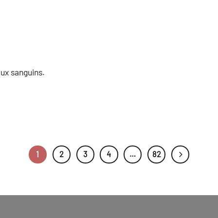
ux sanguins.
1
2
3
4
…
82