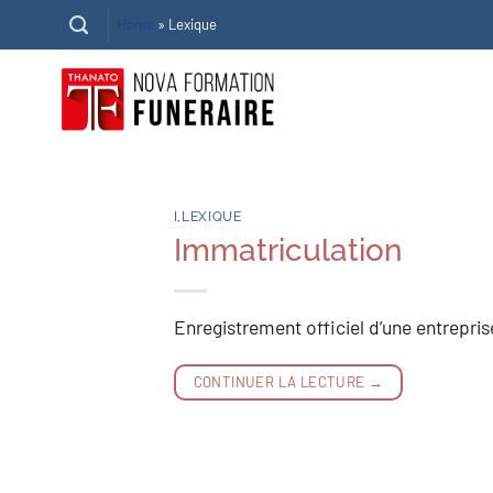
Passer
Home
»
Lexique
au
contenu
I
,
LEXIQUE
Immatriculation
Enregistrement officiel d’une entrepris
CONTINUER LA LECTURE
→