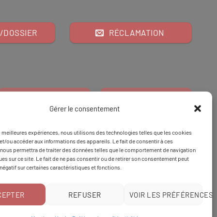
/DOSSIER
RÉCLAMATION
Gérer le consentement
es meilleures expériences, nous utilisons des technologies telles que les cookies
Financeur
Et
Tapez 98
pour
et/ou accéder aux informations des appareils. Le fait de consentir à ces
nous permettra de traiter des données telles que le comportement de navigation
Tapez 3
une formation
ques sur ce site. Le fait de ne pas consentir ou de retirer son consentement peut
 négatif sur certaines caractéristiques et fonctions.
CEPTER
REFUSER
VOIR LES PRÉFÉRENCES