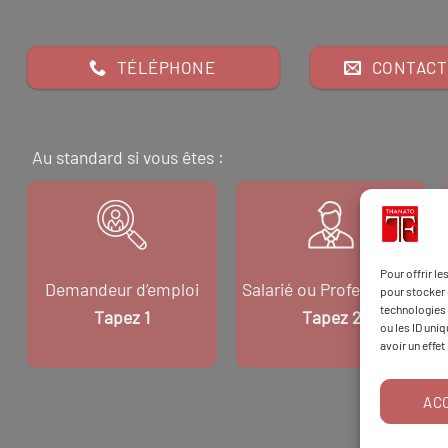
TÉLÉPHONE
CONTACT
Au standard si vous êtes :
Pour offrir l
Demandeur d’emploi
Salarié ou Professionnel
pour stocker 
technologies 
Tapez 1
Tapez 2
ou les ID uni
avoir un effet
AC