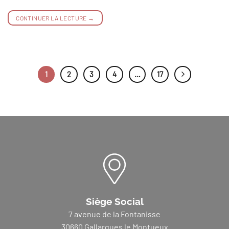
CONTINUER LA LECTURE
→
1
2
3
4
…
17
Siège Social
7 avenue de la Fontanisse
30660 Gallargues le Montueux