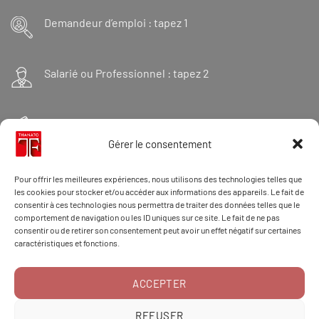
Demandeur d’emploi : tapez 1
Salarié ou Professionnel : tapez 2
Financeur : tapez 3
Gérer le consentement
Et « 98 » pour une formation Thanatopraxie
Pour offrir les meilleures expériences, nous utilisons des technologies telles que
les cookies pour stocker et/ou accéder aux informations des appareils. Le fait de
consentir à ces technologies nous permettra de traiter des données telles que le
comportement de navigation ou les ID uniques sur ce site. Le fait de ne pas
CONTACT/DOSSIER
consentir ou de retirer son consentement peut avoir un effet négatif sur certaines
caractéristiques et fonctions.
ACCEPTER
RÉCLAMATION
REFUSER