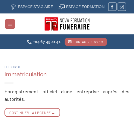
Passer
ESPACE STAGIAIRE
ESPACE FORMATION
au
contenu
+04 67 45 41 41
CONTACT/DOSSIER
I
,
LEXIQUE
Immatriculation
Enregistrement officiel d’une entreprise auprès des
autorités.
CONTINUER LA LECTURE
→