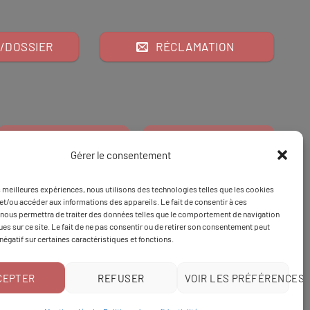
/DOSSIER
RÉCLAMATION
Gérer le consentement
es meilleures expériences, nous utilisons des technologies telles que les cookies
Financeur
Et
Tapez 98
pour
et/ou accéder aux informations des appareils. Le fait de consentir à ces
nous permettra de traiter des données telles que le comportement de navigation
Tapez 3
une formation
ques sur ce site. Le fait de ne pas consentir ou de retirer son consentement peut
 négatif sur certaines caractéristiques et fonctions.
CEPTER
REFUSER
VOIR LES PRÉFÉRENCES