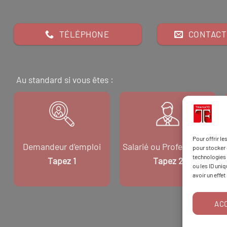
TÉLÉPHONE
CONTACT
Au standard si vous êtes :
Pour offrir l
Demandeur d’emploi
Salarié ou Professionnel
pour stocker 
technologies 
Tapez 1
Tapez 2
ou les ID uni
avoir un effet
AC