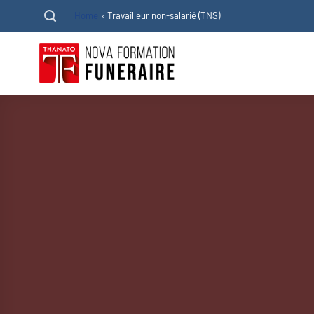
Passer
Home
»
Travailleur non-salarié (TNS)
au
contenu