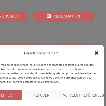
/DOSSIER
RÉCLAMATION
Gérer le consentement
es meilleures expériences, nous utilisons des technologies telles que les cookies
Financeur
Et
Tapez 98
pour
et/ou accéder aux informations des appareils. Le fait de consentir à ces
nous permettra de traiter des données telles que le comportement de navigation
Tapez 3
une formation
ques sur ce site. Le fait de ne pas consentir ou de retirer son consentement peut
 négatif sur certaines caractéristiques et fonctions.
CEPTER
REFUSER
VOIR LES PRÉFÉRENCES