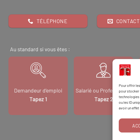
TÉLÉPHONE
CONTACT
Au standard si vous êtes :
Pour offrir l
Demandeur d’emploi
Salarié ou Professionnel
pour stocker 
technologies 
Tapez 1
Tapez 2
ou les ID uni
avoir un effet
AC