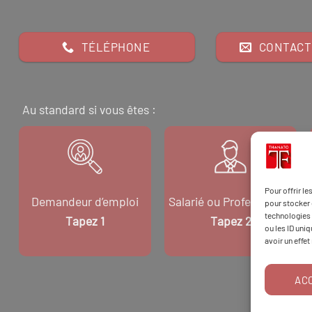
TÉLÉPHONE
CONTACT
Au standard si vous êtes :
Pour offrir l
Demandeur d’emploi
Salarié ou Professionnel
pour stocker 
technologies 
Tapez 1
Tapez 2
ou les ID uni
avoir un effet
AC