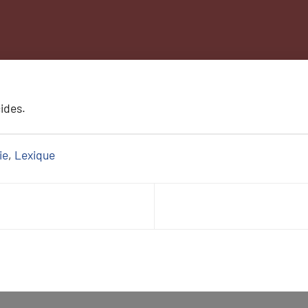
ides.
ie
, 
Lexique