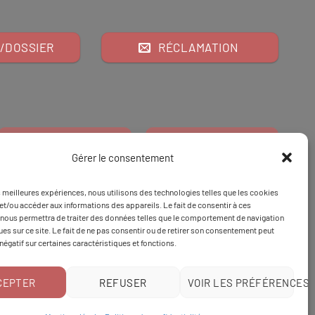
/DOSSIER
RÉCLAMATION
Gérer le consentement
es meilleures expériences, nous utilisons des technologies telles que les cookies
Financeur
Et
Tapez 98
pour
et/ou accéder aux informations des appareils. Le fait de consentir à ces
nous permettra de traiter des données telles que le comportement de navigation
Tapez 3
une formation
ques sur ce site. Le fait de ne pas consentir ou de retirer son consentement peut
 négatif sur certaines caractéristiques et fonctions.
CEPTER
REFUSER
VOIR LES PRÉFÉRENCES