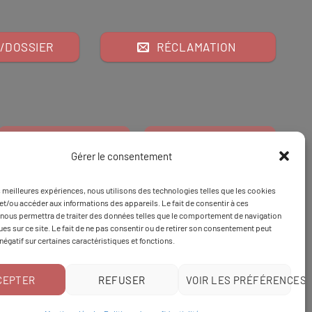
/DOSSIER
RÉCLAMATION
Gérer le consentement
es meilleures expériences, nous utilisons des technologies telles que les cookies
Financeur
Et
Tapez 98
pour
et/ou accéder aux informations des appareils. Le fait de consentir à ces
nous permettra de traiter des données telles que le comportement de navigation
Tapez 3
une formation
ques sur ce site. Le fait de ne pas consentir ou de retirer son consentement peut
 négatif sur certaines caractéristiques et fonctions.
CEPTER
REFUSER
VOIR LES PRÉFÉRENCES