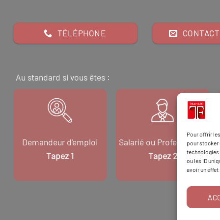
TÉLÉPHONE
CONTACT
Au standard si vous êtes :
Pour offrir l
Demandeur d’emploi
Salarié ou Professionnel
pour stocker 
technologies 
Tapez 1
Tapez 2
ou les ID uni
avoir un effet
AC