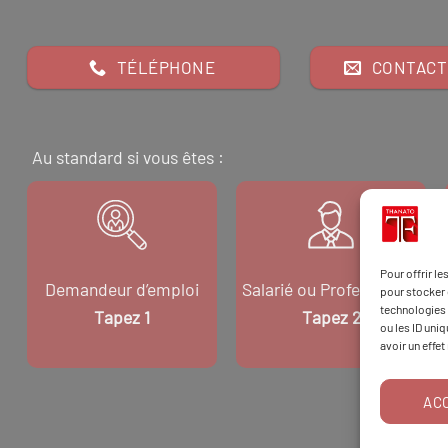
TÉLÉPHONE
CONTACT
Au standard si vous êtes :
Pour offrir l
Demandeur d’emploi
Salarié ou Professionnel
pour stocker 
technologies 
Tapez 1
Tapez 2
ou les ID uni
avoir un effet
AC