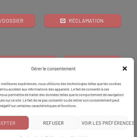
/DOSSIER
RÉCLAMATION
Gérer le consentement
es meilleures expériences, nous utilisons des technologies telles que les cookies
Financeur
Et
Tapez 98
pour
et/ou accéder aux informations des appareils. Le fait de consentir à ces
nous permettra de traiter des données telles que le comportement de navigation
Tapez 3
une formation
ques sur ce site. Le fait de ne pas consentir ou de retirer son consentement peut
 négatif sur certaines caractéristiques et fonctions.
CEPTER
REFUSER
VOIR LES PRÉFÉRENCES