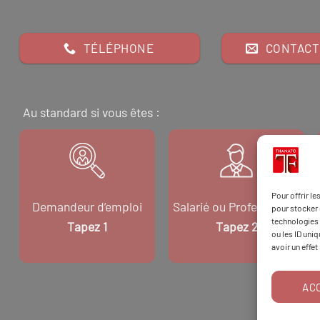
TÉLÉPHONE
CONTACT
Au standard si vous êtes :
Pour offrir l
Demandeur d’emploi
Salarié ou Professionnel
pour stocker 
technologies 
Tapez 1
Tapez 2
ou les ID uni
avoir un effet
AC