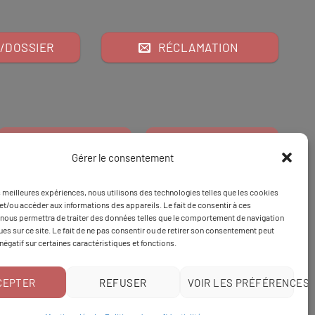
/DOSSIER
RÉCLAMATION
Gérer le consentement
es meilleures expériences, nous utilisons des technologies telles que les cookies
Financeur
Et
Tapez 98
pour
et/ou accéder aux informations des appareils. Le fait de consentir à ces
nous permettra de traiter des données telles que le comportement de navigation
Tapez 3
une formation
ques sur ce site. Le fait de ne pas consentir ou de retirer son consentement peut
 négatif sur certaines caractéristiques et fonctions.
CEPTER
REFUSER
VOIR LES PRÉFÉRENCES