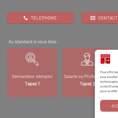
TÉLÉPHONE
CONTACT
Au standard si vous êtes :
Pour offrir l
Demandeur d’emploi
Salarié ou Professionnel
pour stocker 
technologies 
Tapez 1
Tapez 2
ou les ID uni
avoir un effet
AC