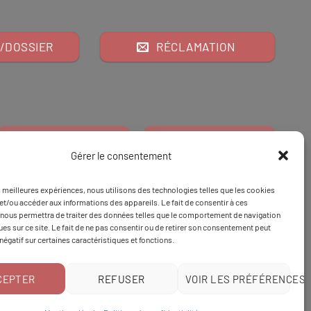
/DOSSIER
RÉCLAMATION
Gérer le consentement
es meilleures expériences, nous utilisons des technologies telles que les cookies
Financeur
Et
Tapez 98
pour
et/ou accéder aux informations des appareils. Le fait de consentir à ces
nous permettra de traiter des données telles que le comportement de navigation
Tapez 3
une formation
ques sur ce site. Le fait de ne pas consentir ou de retirer son consentement peut
 négatif sur certaines caractéristiques et fonctions.
CEPTER
REFUSER
VOIR LES PRÉFÉRENCES