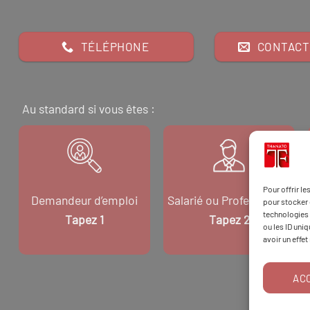
TÉLÉPHONE
CONTACT
Au standard si vous êtes :
Pour offrir l
Demandeur d’emploi
Salarié ou Professionnel
pour stocker 
technologies 
Tapez 1
Tapez 2
ou les ID uni
avoir un effet
AC