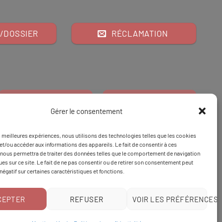
/DOSSIER
RÉCLAMATION
Gérer le consentement
es meilleures expériences, nous utilisons des technologies telles que les cookies
Financeur
Et
Tapez 98
pour
et/ou accéder aux informations des appareils. Le fait de consentir à ces
nous permettra de traiter des données telles que le comportement de navigation
Tapez 3
une formation
ques sur ce site. Le fait de ne pas consentir ou de retirer son consentement peut
 négatif sur certaines caractéristiques et fonctions.
CEPTER
REFUSER
VOIR LES PRÉFÉRENCES