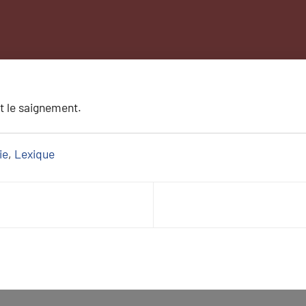
 le saignement.
ie
, 
Lexique