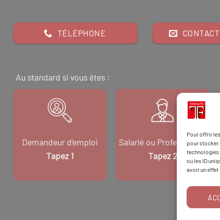
TÉLÉPHONE
CONTACT
Au standard si vous êtes :
Pour offrir l
Demandeur d’emploi
Salarié ou Professionnel
pour stocker 
technologies 
Tapez 1
Tapez 2
ou les ID uni
avoir un effet
AC