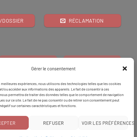
/DOSSIER
RÉCLAMATION
Gérer le consentement
es meilleures expériences, nous utilisons des technologies telles que les cookies
Financeur
Et
Tapez 98
pour
et/ou accéder aux informations des appareils. Le fait de consentir à ces
nous permettra de traiter des données telles que le comportement de navigation
Tapez 3
une formation
ques sur ce site. Le fait de ne pas consentir ou de retirer son consentement peut
 négatif sur certaines caractéristiques et fonctions.
CEPTER
REFUSER
VOIR LES PRÉFÉRENCES