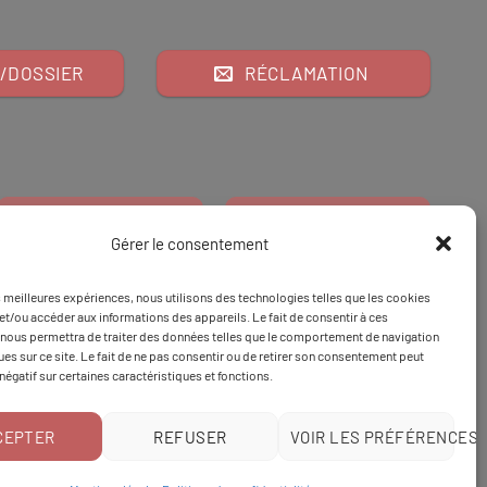
/DOSSIER
RÉCLAMATION
Gérer le consentement
es meilleures expériences, nous utilisons des technologies telles que les cookies
Financeur
Et
Tapez 98
pour
et/ou accéder aux informations des appareils. Le fait de consentir à ces
nous permettra de traiter des données telles que le comportement de navigation
Tapez 3
une formation
ques sur ce site. Le fait de ne pas consentir ou de retirer son consentement peut
 négatif sur certaines caractéristiques et fonctions.
CEPTER
REFUSER
VOIR LES PRÉFÉRENCES