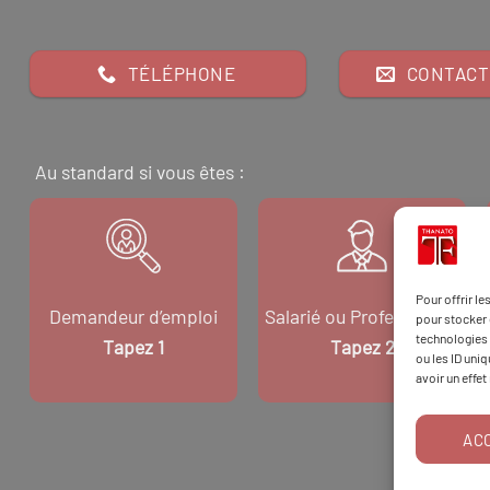
TÉLÉPHONE
CONTACT
Au standard si vous êtes :
Pour offrir l
Demandeur d’emploi
Salarié ou Professionnel
pour stocker 
technologies 
Tapez 1
Tapez 2
ou les ID uni
avoir un effet
AC