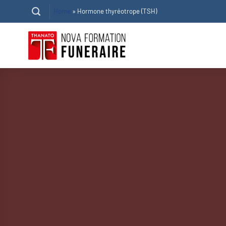
Passer
Home
»
Hormone thyréotrope (TSH)
au
contenu