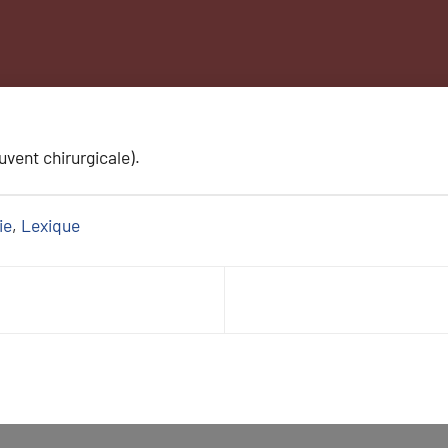
uvent chirurgicale).
ie
, 
Lexique