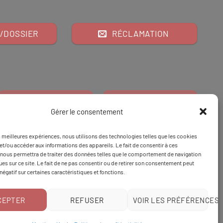
/DOSSIER
RÉCLAMATION
Gérer le consentement
es meilleures expériences, nous utilisons des technologies telles que les cookies
Financeur
Et
Tapez 98
pour
et/ou accéder aux informations des appareils. Le fait de consentir à ces
nous permettra de traiter des données telles que le comportement de navigation
Tapez 3
une formation
ques sur ce site. Le fait de ne pas consentir ou de retirer son consentement peut
 négatif sur certaines caractéristiques et fonctions.
CEPTER
REFUSER
VOIR LES PRÉFÉRENCES