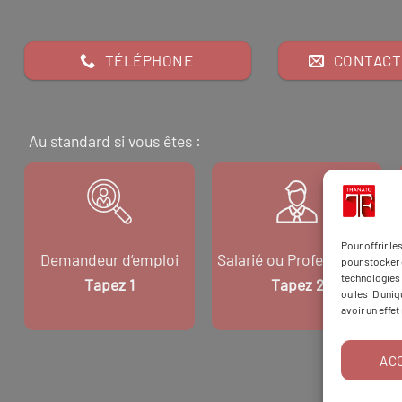
TÉLÉPHONE
CONTACT
Au standard si vous êtes :
Pour offrir l
Demandeur d’emploi
Salarié ou Professionnel
pour stocker 
technologies 
Tapez 1
Tapez 2
ou les ID uni
avoir un effet
AC