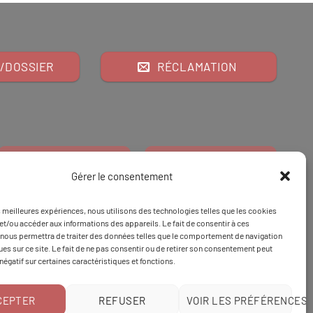
/DOSSIER
RÉCLAMATION
Gérer le consentement
es meilleures expériences, nous utilisons des technologies telles que les cookies
Financeur
Et
Tapez 98
pour
et/ou accéder aux informations des appareils. Le fait de consentir à ces
nous permettra de traiter des données telles que le comportement de navigation
Tapez 3
une formation
ques sur ce site. Le fait de ne pas consentir ou de retirer son consentement peut
 négatif sur certaines caractéristiques et fonctions.
CEPTER
REFUSER
VOIR LES PRÉFÉRENCES