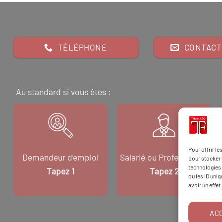
TÉLÉPHONE
CONTACT
Au standard si vous êtes :
Pour offrir l
Demandeur d’emploi
Salarié ou Professionnel
pour stocker 
technologies 
Tapez 1
Tapez 2
ou les ID uni
avoir un effet
AC