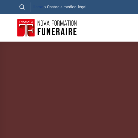
Passer
Home
»
Obstacle médico-légal
au
contenu