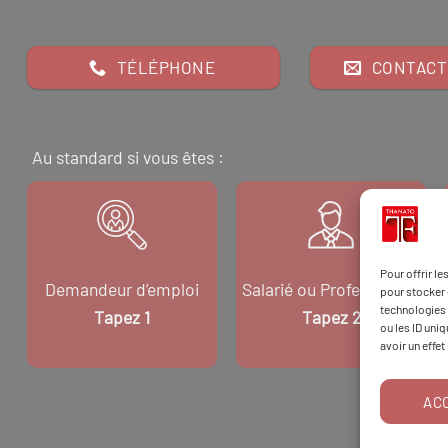
TÉLÉPHONE
CONTACT
Au standard si vous êtes :
Pour offrir l
Demandeur d’emploi
Salarié ou Professionnel
pour stocker 
technologies 
Tapez 1
Tapez 2
ou les ID uni
avoir un effet
AC