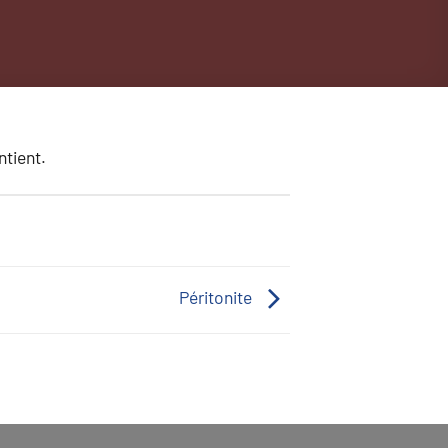
ntient.
Péritonite