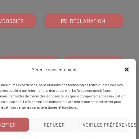
/DOSSIER
RÉCLAMATION
Gérer le consentement
es meilleures expériences, nous utilisons des technologies telles que les cookies
Financeur
Et
Tapez 98
pour
et/ou accéder aux informations des appareils. Le fait de consentir à ces
nous permettra de traiter des données telles que le comportement de navigation
Tapez 3
une formation
ques sur ce site. Le fait de ne pas consentir ou de retirer son consentement peut
 négatif sur certaines caractéristiques et fonctions.
CEPTER
REFUSER
VOIR LES PRÉFÉRENCES