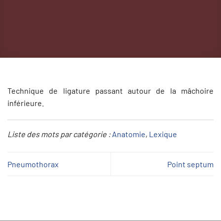
Technique de ligature passant autour de la mâchoire
inférieure.
Liste des mots par catégorie :
Anatomie
, 
Lexique
Pneumothorax
Point septum