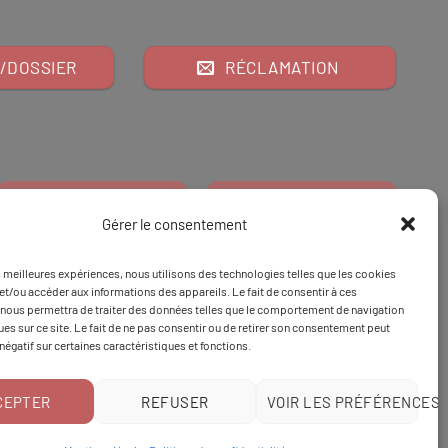
/DOSSIER
RÉCLAMATION
Gérer le consentement
es meilleures expériences, nous utilisons des technologies telles que les cookies
Financeur
Et
Tapez 98
pour
et/ou accéder aux informations des appareils. Le fait de consentir à ces
nous permettra de traiter des données telles que le comportement de navigation
Tapez 3
une formation
ques sur ce site. Le fait de ne pas consentir ou de retirer son consentement peut
 négatif sur certaines caractéristiques et fonctions.
CEPTER
REFUSER
VOIR LES PRÉFÉRENCES