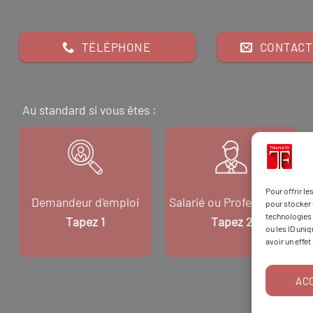
TÉLÉPHONE
CONTACT
Au standard si vous êtes :
Pour offrir l
Demandeur d’emploi
Salarié ou Professionnel
pour stocker 
technologies 
Tapez 1
Tapez 2
ou les ID uni
avoir un effet
AC