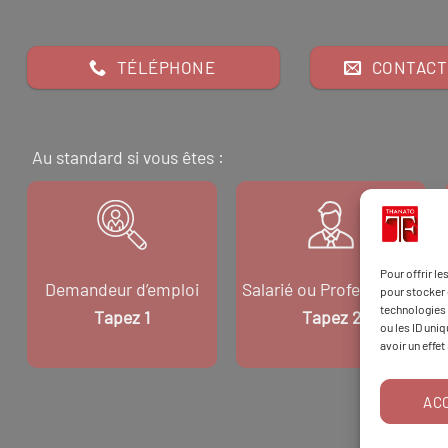
TÉLÉPHONE
CONTACT
Au standard si vous êtes :
Pour offrir l
Demandeur d’emploi
Salarié ou Professionnel
pour stocker 
technologies 
Tapez 1
Tapez 2
ou les ID uni
avoir un effet
AC