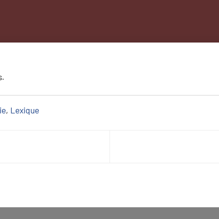
s.
ie
, 
Lexique