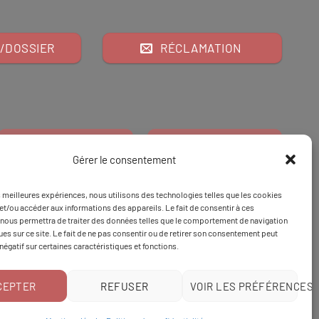
/DOSSIER
RÉCLAMATION
Gérer le consentement
es meilleures expériences, nous utilisons des technologies telles que les cookies
Financeur
Et
Tapez 98
pour
et/ou accéder aux informations des appareils. Le fait de consentir à ces
nous permettra de traiter des données telles que le comportement de navigation
Tapez 3
une formation
ques sur ce site. Le fait de ne pas consentir ou de retirer son consentement peut
 négatif sur certaines caractéristiques et fonctions.
CEPTER
REFUSER
VOIR LES PRÉFÉRENCES