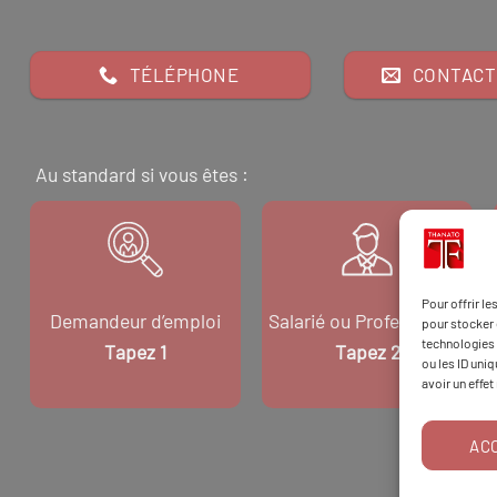
TÉLÉPHONE
CONTACT
Au standard si vous êtes :
Pour offrir l
Demandeur d’emploi
Salarié ou Professionnel
pour stocker 
technologies 
Tapez 1
Tapez 2
ou les ID uni
avoir un effet
AC