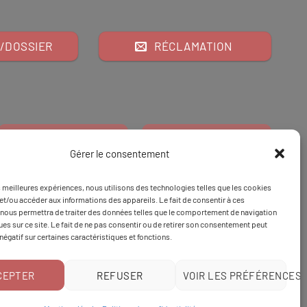
/DOSSIER
RÉCLAMATION
Gérer le consentement
es meilleures expériences, nous utilisons des technologies telles que les cookies
Financeur
Et
Tapez 98
pour
et/ou accéder aux informations des appareils. Le fait de consentir à ces
nous permettra de traiter des données telles que le comportement de navigation
Tapez 3
une formation
ques sur ce site. Le fait de ne pas consentir ou de retirer son consentement peut
 négatif sur certaines caractéristiques et fonctions.
CEPTER
REFUSER
VOIR LES PRÉFÉRENCES