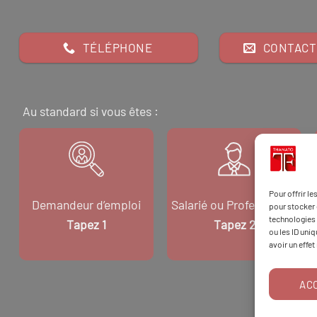
TÉLÉPHONE
CONTACT
Au standard si vous êtes :
Pour offrir l
Demandeur d’emploi
Salarié ou Professionnel
pour stocker 
technologies 
Tapez 1
Tapez 2
ou les ID uni
avoir un effet
AC