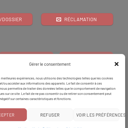
/DOSSIER
RÉCLAMATION
Gérer le consentement
es meilleures expériences, nous utilisons des technologies telles que les cookies
Financeur
Et
Tapez 98
pour
et/ou accéder aux informations des appareils. Le fait de consentir à ces
nous permettra de traiter des données telles que le comportement de navigation
Tapez 3
une formation
ques sur ce site. Le fait de ne pas consentir ou de retirer son consentement peut
 négatif sur certaines caractéristiques et fonctions.
CEPTER
REFUSER
VOIR LES PRÉFÉRENCES