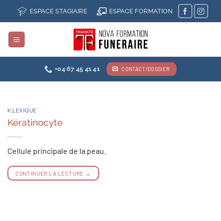
Passer
ESPACE STAGIAIRE
ESPACE FORMATION
au
contenu
+04 67 45 41 41
CONTACT/DOSSIER
K
,
LEXIQUE
Kératinocyte
Cellule principale de la peau.
CONTINUER LA LECTURE
→