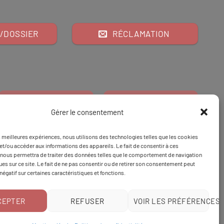
/DOSSIER
RÉCLAMATION
Gérer le consentement
es meilleures expériences, nous utilisons des technologies telles que les cookies
Financeur
Et
Tapez 98
pour
et/ou accéder aux informations des appareils. Le fait de consentir à ces
nous permettra de traiter des données telles que le comportement de navigation
Tapez 3
une formation
ques sur ce site. Le fait de ne pas consentir ou de retirer son consentement peut
 négatif sur certaines caractéristiques et fonctions.
CEPTER
REFUSER
VOIR LES PRÉFÉRENCES