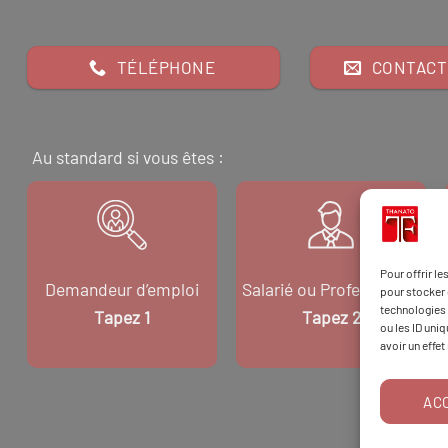
TÉLÉPHONE
CONTACT
Au standard si vous êtes :
Pour offrir l
Demandeur d’emploi
Salarié ou Professionnel
pour stocker 
technologies 
Tapez 1
Tapez 2
ou les ID uni
avoir un effet
AC