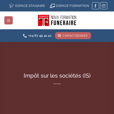
Passer
ESPACE STAGIAIRE
ESPACE FORMATION
au
contenu
+04 67 45 41 41
CONTACT/DOSSIER
Impôt sur les sociétés (IS)