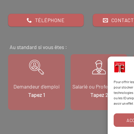
TÉLÉPHONE
CONTACT
Au standard si vous êtes :
Pour offrir l
Demandeur d’emploi
Salarié ou Professionnel
pour stocker 
technologies 
Tapez 1
Tapez 2
ou les ID uni
avoir un effet
AC