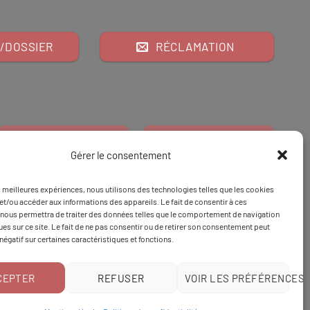
/DOSSIER
RÉCLAMATION
Gérer le consentement
es meilleures expériences, nous utilisons des technologies telles que les cookies
Financeur
Et
Tapez 98
pour
et/ou accéder aux informations des appareils. Le fait de consentir à ces
nous permettra de traiter des données telles que le comportement de navigation
Tapez 3
une formation
ques sur ce site. Le fait de ne pas consentir ou de retirer son consentement peut
 négatif sur certaines caractéristiques et fonctions.
CEPTER
REFUSER
VOIR LES PRÉFÉRENCES