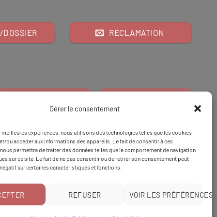
/DOSSIER
RÉCLAMATION
Gérer le consentement
es meilleures expériences, nous utilisons des technologies telles que les cookies
Financeur
Et
Tapez 98
pour
et/ou accéder aux informations des appareils. Le fait de consentir à ces
nous permettra de traiter des données telles que le comportement de navigation
Tapez 3
une formation
ques sur ce site. Le fait de ne pas consentir ou de retirer son consentement peut
 négatif sur certaines caractéristiques et fonctions.
CEPTER
REFUSER
VOIR LES PRÉFÉRENCES