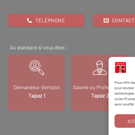
TÉLÉPHONE
CONTACT
Au standard si vous êtes :
Pour offrir l
Demandeur d’emploi
Salarié ou Professionnel
pour stocker 
technologies 
Tapez 1
Tapez 2
ou les ID uni
avoir un effet
AC