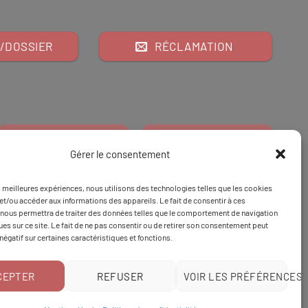
/DOSSIER
RÉCLAMATION
Gérer le consentement
es meilleures expériences, nous utilisons des technologies telles que les cookies
Financeur
Et
Tapez 98
pour
et/ou accéder aux informations des appareils. Le fait de consentir à ces
nous permettra de traiter des données telles que le comportement de navigation
Tapez 3
une formation
ques sur ce site. Le fait de ne pas consentir ou de retirer son consentement peut
 négatif sur certaines caractéristiques et fonctions.
CEPTER
REFUSER
VOIR LES PRÉFÉRENCES