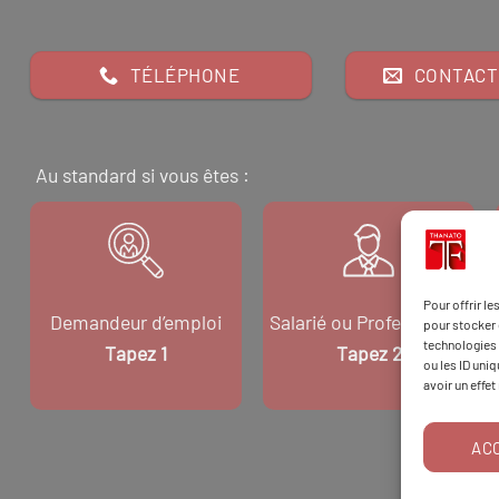
TÉLÉPHONE
CONTACT
Au standard si vous êtes :
Pour offrir l
Demandeur d’emploi
Salarié ou Professionnel
pour stocker 
technologies 
Tapez 1
Tapez 2
ou les ID uni
avoir un effet
AC