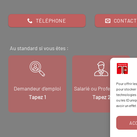
TÉLÉPHONE
CONTACT
Au standard si vous êtes :
Pour offrir l
Demandeur d’emploi
Salarié ou Professionnel
pour stocker 
technologies 
Tapez 1
Tapez 2
ou les ID uni
avoir un effet
AC