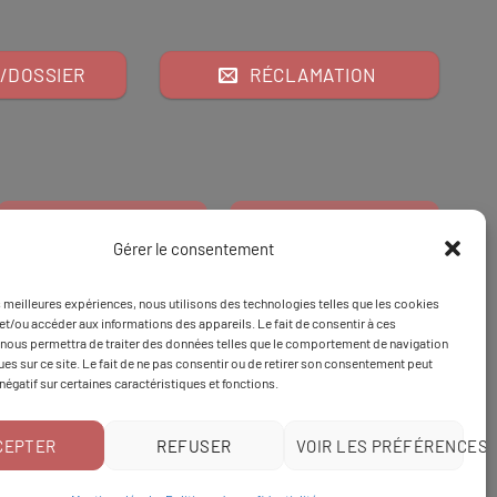
/DOSSIER
RÉCLAMATION
Gérer le consentement
es meilleures expériences, nous utilisons des technologies telles que les cookies
Financeur
Et
Tapez 98
pour
et/ou accéder aux informations des appareils. Le fait de consentir à ces
nous permettra de traiter des données telles que le comportement de navigation
Tapez 3
une formation
ques sur ce site. Le fait de ne pas consentir ou de retirer son consentement peut
 négatif sur certaines caractéristiques et fonctions.
CEPTER
REFUSER
VOIR LES PRÉFÉRENCES