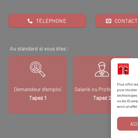
TÉLÉPHONE
CONTACT
Au standard si vous êtes :
Pour offrir l
Demandeur d’emploi
Salarié ou Professionnel
pour stocker 
technologies 
Tapez 1
Tapez 2
ou les ID uni
avoir un effet
AC