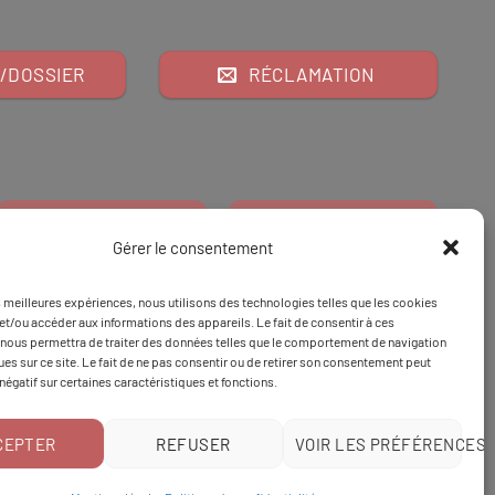
/DOSSIER
RÉCLAMATION
Gérer le consentement
es meilleures expériences, nous utilisons des technologies telles que les cookies
Financeur
Et
Tapez 98
pour
et/ou accéder aux informations des appareils. Le fait de consentir à ces
nous permettra de traiter des données telles que le comportement de navigation
Tapez 3
une formation
ques sur ce site. Le fait de ne pas consentir ou de retirer son consentement peut
 négatif sur certaines caractéristiques et fonctions.
CEPTER
REFUSER
VOIR LES PRÉFÉRENCES