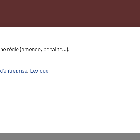
une règle (amende, pénalité…).
d’entreprise
, 
Lexique