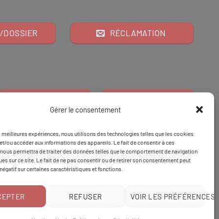
/DOSSIER
RÉCLAMATION
Gérer le consentement
es meilleures expériences, nous utilisons des technologies telles que les cookies
Financeur
Et
Tapez 98
pour
et/ou accéder aux informations des appareils. Le fait de consentir à ces
nous permettra de traiter des données telles que le comportement de navigation
Tapez 3
une formation
ques sur ce site. Le fait de ne pas consentir ou de retirer son consentement peut
 négatif sur certaines caractéristiques et fonctions.
CEPTER
REFUSER
VOIR LES PRÉFÉRENCES