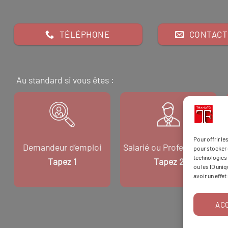
TÉLÉPHONE
CONTACT
Au standard si vous êtes :
Pour offrir l
Demandeur d’emploi
Salarié ou Professionnel
pour stocker 
technologies 
Tapez 1
Tapez 2
ou les ID uni
avoir un effet
AC