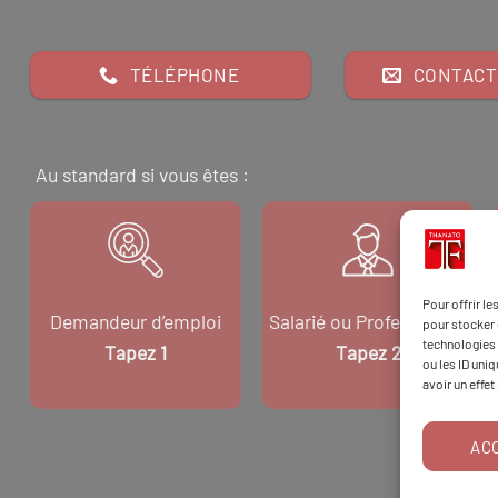
TÉLÉPHONE
CONTACT
Au standard si vous êtes :
Pour offrir l
Demandeur d’emploi
Salarié ou Professionnel
pour stocker 
technologies 
Tapez 1
Tapez 2
ou les ID uni
avoir un effet
AC