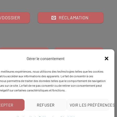
/DOSSIER
RÉCLAMATION
Gérer le consentement
es meilleures expériences, nous utilisons des technologies telles que les cookies
Financeur
Et
Tapez 98
pour
et/ou accéder aux informations des appareils. Le fait de consentir à ces
nous permettra de traiter des données telles que le comportement de navigation
Tapez 3
une formation
ques sur ce site. Le fait de ne pas consentir ou de retirer son consentement peut
 négatif sur certaines caractéristiques et fonctions.
CEPTER
REFUSER
VOIR LES PRÉFÉRENCES