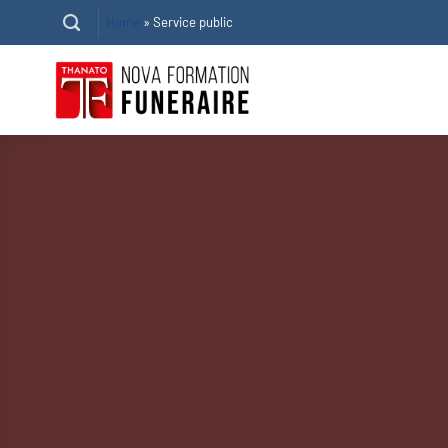
Passer
Home
»
Service public
au
contenu