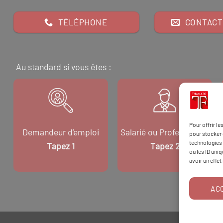
TÉLÉPHONE
CONTACT
Au standard si vous êtes :
Pour offrir l
Demandeur d’emploi
Salarié ou Professionnel
pour stocker 
technologies 
Tapez 1
Tapez 2
ou les ID uni
avoir un effet
AC