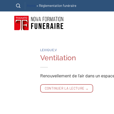
Passer
Home
»
Réglementation funéraire
au
contenu
LEXIQUE
,
V
Ventilation
Renouvellement de l’air dans un espace
CONTINUER LA LECTURE
→