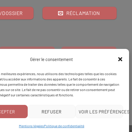
/DOSSIER
RÉCLAMATION
Gérer le consentement
es meilleures expériences, nous utilisons des technologies telles que les cookies
Financeur
Et
Tapez 98
pour
et/ou accéder aux informations des appareils. Le fait de consentir à ces
nous permettra de traiter des données telles que le comportement de navigation
Tapez 3
une formation
ques sur ce site. Le fait de ne pas consentir ou de retirer son consentement peut
 négatif sur certaines caractéristiques et fonctions.
CEPTER
REFUSER
VOIR LES PRÉFÉRENCES
Mentions légales
Politique de confidentialité
Politique de confidentialité
|
Mentions légales
|
CGV