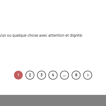
u’un ou quelque chose avec attention et dignité.
1
2
3
4
…
6