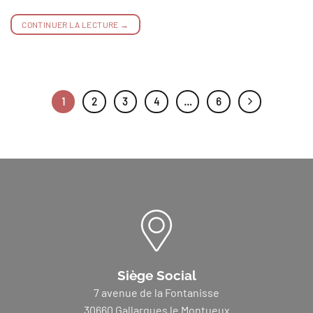
CONTINUER LA LECTURE
→
1
2
3
4
…
6
Siège Social
7 avenue de la Fontanisse
30660 Gallargues le Montueux