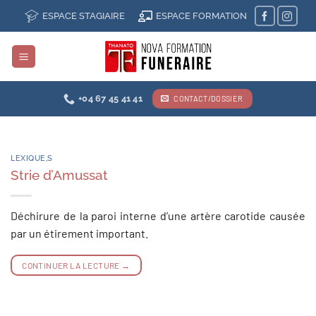
Passer
ESPACE STAGIAIRE
ESPACE FORMATION
au
contenu
+04 67 45 41 41
CONTACT/DOSSIER
LEXIQUE
,
S
Strie d’Amussat
Déchirure de la paroi interne d’une artère carotide causée
par un étirement important.
CONTINUER LA LECTURE
→