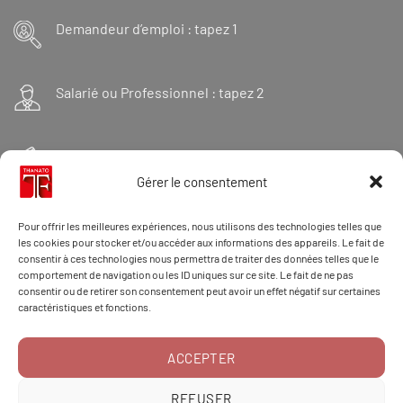
Demandeur d’emploi : tapez 1
Salarié ou Professionnel : tapez 2
Financeur : tapez 3
Gérer le consentement
Et « 98 » pour une formation Thanatopraxie
Pour offrir les meilleures expériences, nous utilisons des technologies telles que
les cookies pour stocker et/ou accéder aux informations des appareils. Le fait de
consentir à ces technologies nous permettra de traiter des données telles que le
comportement de navigation ou les ID uniques sur ce site. Le fait de ne pas
CONTACT/DOSSIER
consentir ou de retirer son consentement peut avoir un effet négatif sur certaines
caractéristiques et fonctions.
ACCEPTER
RÉCLAMATION
REFUSER