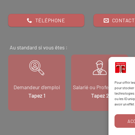
TÉLÉPHONE
CONTACT
Au standard si vous êtes :
Pour offrir l
Demandeur d’emploi
Salarié ou Professionnel
pour stocker 
technologies 
Tapez 1
Tapez 2
ou les ID uni
avoir un effet
AC