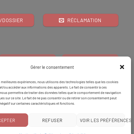
/DOSSIER
RÉCLAMATION
Gérer le consentement
es meilleures expériences, nous utilisons des technologies telles que les cookies
Financeur
Et
Tapez 98
pour
et/ou accéder aux informations des appareils. Le fait de consentir à ces
nous permettra de traiter des données telles que le comportement de navigation
Tapez 3
une formation
ques sur ce site. Le fait de ne pas consentir ou de retirer son consentement peut
 négatif sur certaines caractéristiques et fonctions.
CEPTER
REFUSER
VOIR LES PRÉFÉRENCES