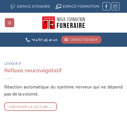
Passer
ESPACE STAGIAIRE
ESPACE FORMATION
au
contenu
+04 67 45 41 41
CONTACT/DOSSIER
LEXIQUE
,
R
Réflexe neurovégétatif
Réaction automatique du système nerveux qui ne dépend
pas de la volonté.
CONTINUER LA LECTURE
→