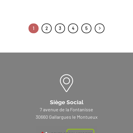
1
2
3
4
5
Siège Social
7 avenue de la Fontanisse
30660 Gallargues le Montueux