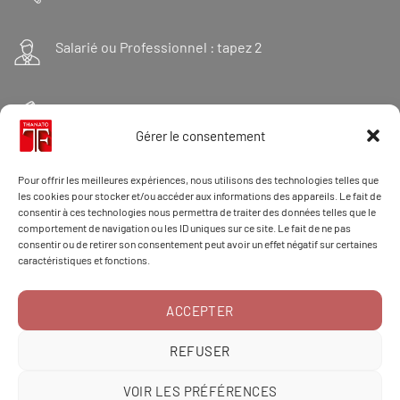
Salarié ou Professionnel : tapez 2
Financeur : tapez 3
Gérer le consentement
Et « 98 » pour une formation Thanatopraxie
Pour offrir les meilleures expériences, nous utilisons des technologies telles que
les cookies pour stocker et/ou accéder aux informations des appareils. Le fait de
consentir à ces technologies nous permettra de traiter des données telles que le
comportement de navigation ou les ID uniques sur ce site. Le fait de ne pas
CONTACT/DOSSIER
consentir ou de retirer son consentement peut avoir un effet négatif sur certaines
caractéristiques et fonctions.
ACCEPTER
RÉCLAMATION
REFUSER
VOIR LES PRÉFÉRENCES