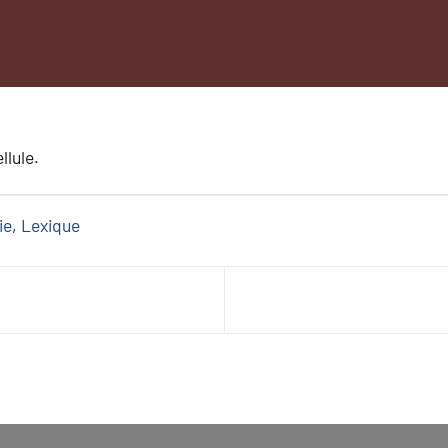
llule.
ie
, 
Lexique