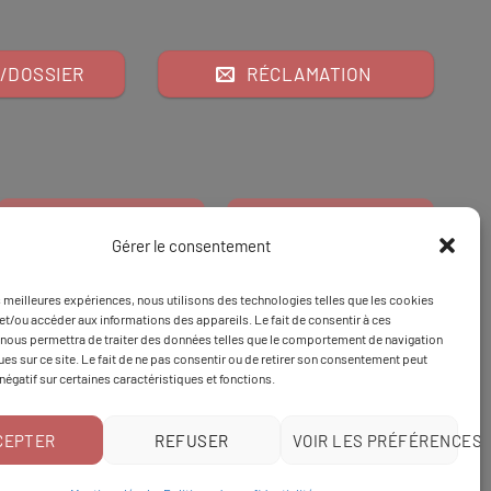
/DOSSIER
RÉCLAMATION
Gérer le consentement
es meilleures expériences, nous utilisons des technologies telles que les cookies
Financeur
Et
Tapez 98
pour
et/ou accéder aux informations des appareils. Le fait de consentir à ces
nous permettra de traiter des données telles que le comportement de navigation
Tapez 3
une formation
ques sur ce site. Le fait de ne pas consentir ou de retirer son consentement peut
 négatif sur certaines caractéristiques et fonctions.
CEPTER
REFUSER
VOIR LES PRÉFÉRENCES