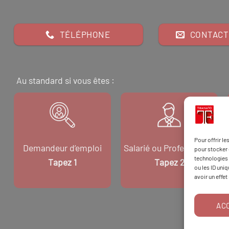
TÉLÉPHONE
CONTACT
Au standard si vous êtes :
Pour offrir l
Demandeur d’emploi
Salarié ou Professionnel
pour stocker 
technologies 
Tapez 1
Tapez 2
ou les ID uni
avoir un effet
AC