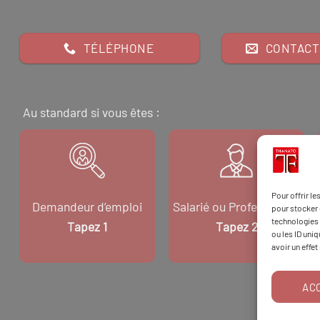
TÉLÉPHONE
CONTACT
Au standard si vous êtes :
Pour offrir l
Demandeur d’emploi
Salarié ou Professionnel
pour stocker 
technologies 
Tapez 1
Tapez 2
ou les ID uni
avoir un effet
AC