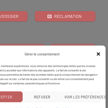
/DOSSIER
RÉCLAMATION
Gérer le consentement
es meilleures expériences, nous utilisons des technologies telles que les cookies
Financeur
Et
Tapez 98
pour
et/ou accéder aux informations des appareils. Le fait de consentir à ces
nous permettra de traiter des données telles que le comportement de navigation
Tapez 3
une formation
ques sur ce site. Le fait de ne pas consentir ou de retirer son consentement peut
 négatif sur certaines caractéristiques et fonctions.
CEPTER
REFUSER
VOIR LES PRÉFÉRENCES