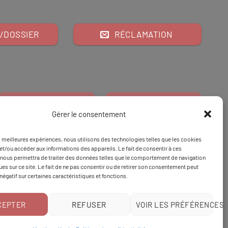
/DOSSIER
RÉCLAMATION
Gérer le consentement
es meilleures expériences, nous utilisons des technologies telles que les cookies
Financeur
Et
Tapez 98
pour
et/ou accéder aux informations des appareils. Le fait de consentir à ces
nous permettra de traiter des données telles que le comportement de navigation
Tapez 3
une formation
ques sur ce site. Le fait de ne pas consentir ou de retirer son consentement peut
 négatif sur certaines caractéristiques et fonctions.
CEPTER
REFUSER
VOIR LES PRÉFÉRENCES