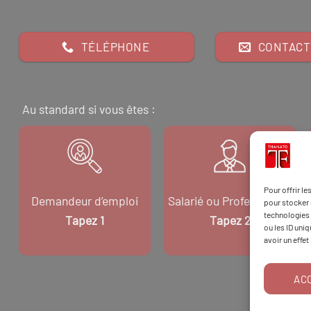
TÉLÉPHONE
CONTACT
Au standard si vous êtes :
Pour offrir l
Demandeur d’emploi
Salarié ou Professionnel
pour stocker 
technologies 
Tapez 1
Tapez 2
ou les ID uni
avoir un effet
AC