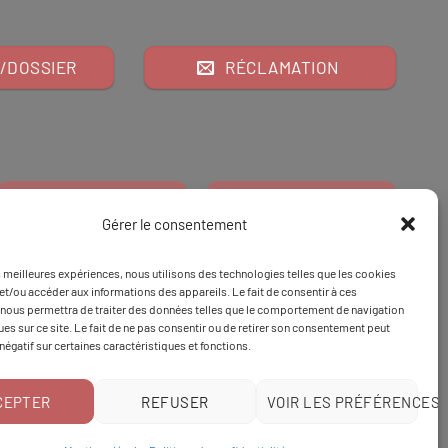
/DOSSIER
RÉCLAMATION
Gérer le consentement
es meilleures expériences, nous utilisons des technologies telles que les cookies
Financeur
Et
Tapez 98
pour
et/ou accéder aux informations des appareils. Le fait de consentir à ces
nous permettra de traiter des données telles que le comportement de navigation
Tapez 3
une formation
ques sur ce site. Le fait de ne pas consentir ou de retirer son consentement peut
 négatif sur certaines caractéristiques et fonctions.
CEPTER
REFUSER
VOIR LES PRÉFÉRENCES