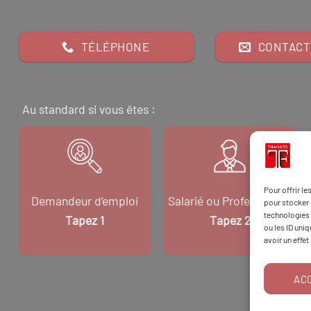
TÉLÉPHONE
CONTACT
Au standard si vous êtes :
Pour offrir l
Demandeur d’emploi
Salarié ou Professionnel
pour stocker 
technologies 
Tapez 1
Tapez 2
ou les ID uni
avoir un effet
AC