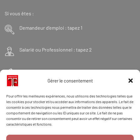
Si vous êtes :
Demandeur d’emploi : tapez 1
Salarié ou Professionnel : tapez 2
Financeur : tapez 3
Gérer le consentement
Et « 98 » pour une formation Thanatopraxie
Pour offrir les meilleures expériences, nous utilisons des technologies telles que
les cookies pour stocker et/ou accéder aux informations des appareils. Le fait de
consentir à ces technologies nous permettra de traiter des données telles que le
comportement de navigation ou les ID uniques sur ce site. Le fait de ne pas
CONTACT/DOSSIER
consentir ou de retirer son consentement peut avoir un effet négatif sur certaines
caractéristiques et fonctions.