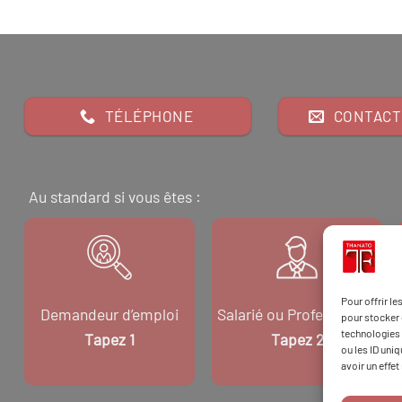
TÉLÉPHONE
CONTACT
Au standard si vous êtes :
Pour offrir l
Demandeur d’emploi
Salarié ou Professionnel
pour stocker 
technologies 
Tapez 1
Tapez 2
ou les ID uni
avoir un effet