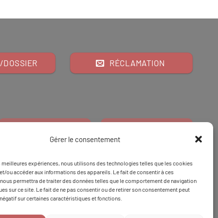
/DOSSIER
RÉCLAMATION
Gérer le consentement
es meilleures expériences, nous utilisons des technologies telles que les cookies
Financeur
Et
Tapez 98
pour
et/ou accéder aux informations des appareils. Le fait de consentir à ces
nous permettra de traiter des données telles que le comportement de navigation
Tapez 3
une formation
ques sur ce site. Le fait de ne pas consentir ou de retirer son consentement peut
 négatif sur certaines caractéristiques et fonctions.