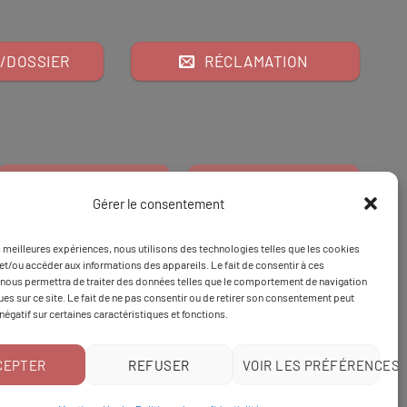
/DOSSIER
RÉCLAMATION
Gérer le consentement
es meilleures expériences, nous utilisons des technologies telles que les cookies
Financeur
Et
Tapez 98
pour
et/ou accéder aux informations des appareils. Le fait de consentir à ces
nous permettra de traiter des données telles que le comportement de navigation
Tapez 3
une formation
ques sur ce site. Le fait de ne pas consentir ou de retirer son consentement peut
 négatif sur certaines caractéristiques et fonctions.
CEPTER
REFUSER
VOIR LES PRÉFÉRENCES