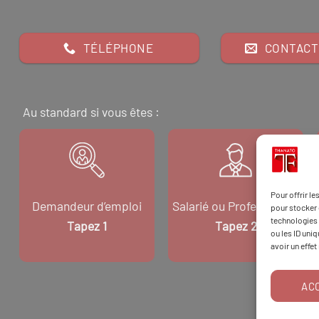
TÉLÉPHONE
CONTACT
Au standard si vous êtes :
Pour offrir l
Demandeur d’emploi
Salarié ou Professionnel
pour stocker 
technologies 
Tapez 1
Tapez 2
ou les ID uni
avoir un effet
AC